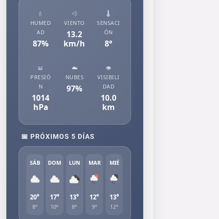
💧
💨
🌡️
HUMED
VIENTO
SENSACI
AD
ÓN
13.2
87
%
km/h
8
°
📊
☁️
👁️
PRESIÓ
NUBES
VISIBILI
N
DAD
97
%
1014
10.0
hPa
km
📅 PRÓXIMOS 5 DÍAS
SÁB
DOM
LUN
MAR
MIÉ
20°
17°
13°
12°
13°
8°
10°
8°
9°
12°