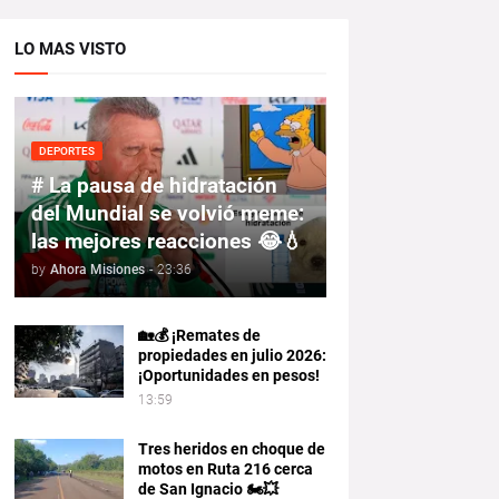
LO MAS VISTO
DEPORTES
# La pausa de hidratación
del Mundial se volvió meme:
las mejores reacciones 😂💧
by
Ahora Misiones
-
23:36
🏡💰 ¡Remates de
propiedades en julio 2026:
¡Oportunidades en pesos!
13:59
Tres heridos en choque de
motos en Ruta 216 cerca
de San Ignacio 🏍️💥