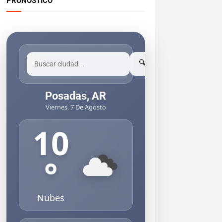
PRONOSTICO
🔍
Posadas, AR
Viernes, 7 De Agosto
10
°
Nubes