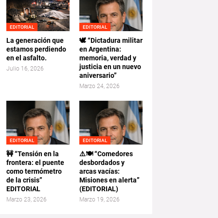
EDITORIAL
EDITORIAL
La generación que
🕊️ “Dictadura militar
estamos perdiendo
en Argentina:
en el asfalto.
memoria, verdad y
justicia en un nuevo
Julio 16, 2026
aniversario”
Marzo 24, 2026
EDITORIAL
EDITORIAL
🚧 “Tensión en la
⚠️🍽️ “Comedores
frontera: el puente
desbordados y
como termómetro
arcas vacías:
de la crisis”
Misiones en alerta”
EDITORIAL
(EDITORIAL)
Marzo 23, 2026
Marzo 19, 2026