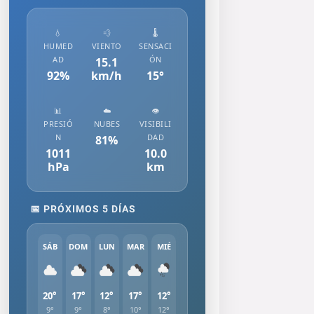
💧
💨
🌡️
HUMED
VIENTO
SENSACI
AD
ÓN
15.1
92
%
km/h
15
°
📊
☁️
👁️
PRESIÓ
NUBES
VISIBILI
N
DAD
81
%
1011
10.0
hPa
km
📅 PRÓXIMOS 5 DÍAS
SÁB
DOM
LUN
MAR
MIÉ
20°
17°
12°
17°
12°
9°
9°
8°
10°
12°