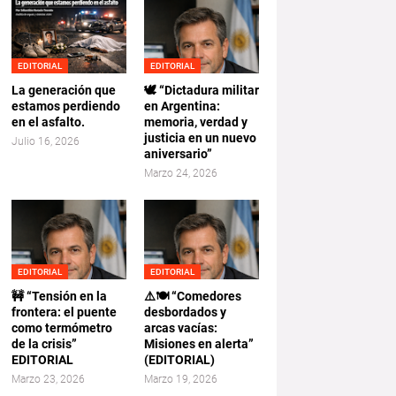
EDITORIAL
EDITORIAL
La generación que
🕊️ “Dictadura militar
estamos perdiendo
en Argentina:
en el asfalto.
memoria, verdad y
justicia en un nuevo
Julio 16, 2026
aniversario”
Marzo 24, 2026
EDITORIAL
EDITORIAL
🚧 “Tensión en la
⚠️🍽️ “Comedores
frontera: el puente
desbordados y
como termómetro
arcas vacías:
de la crisis”
Misiones en alerta”
EDITORIAL
(EDITORIAL)
Marzo 23, 2026
Marzo 19, 2026