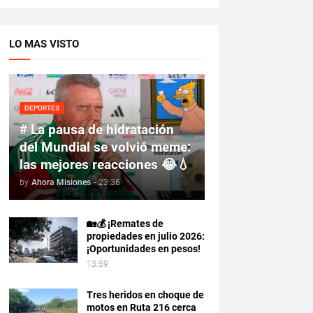
LO MAS VISTO
DEPORTES
# La pausa de hidratación
del Mundial se volvió meme:
las mejores reacciones 😂💧
by
Ahora Misiones
-
23:36
🏡💰 ¡Remates de
propiedades en julio 2026:
¡Oportunidades en pesos!
13:59
Tres heridos en choque de
motos en Ruta 216 cerca