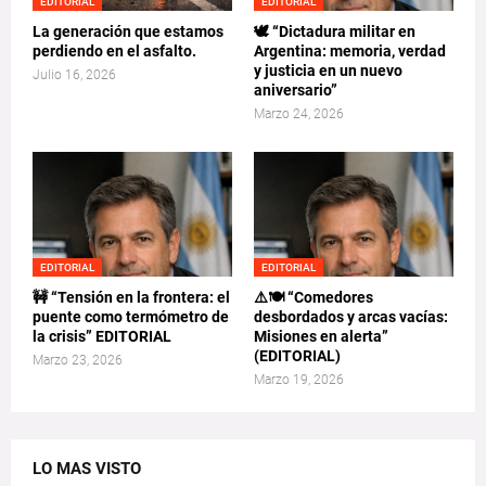
EDITORIAL
EDITORIAL
La generación que estamos
🕊️ “Dictadura militar en
perdiendo en el asfalto.
Argentina: memoria, verdad
y justicia en un nuevo
Julio 16, 2026
aniversario”
Marzo 24, 2026
EDITORIAL
EDITORIAL
🚧 “Tensión en la frontera: el
⚠️🍽️ “Comedores
puente como termómetro de
desbordados y arcas vacías:
la crisis” EDITORIAL
Misiones en alerta”
(EDITORIAL)
Marzo 23, 2026
Marzo 19, 2026
LO MAS VISTO