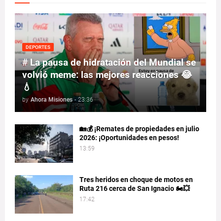
DEPORTES
# La pausa de hidratación del Mundial se
volvió meme: las mejores reacciones 😂
💧
by
Ahora Misiones
-
23:36
🏡💰 ¡Remates de propiedades en julio
2026: ¡Oportunidades en pesos!
13:59
Tres heridos en choque de motos en
Ruta 216 cerca de San Ignacio 🏍️💥
17:42