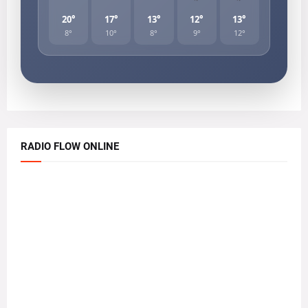
20°
17°
13°
12°
13°
8°
10°
8°
9°
12°
RADIO FLOW ONLINE