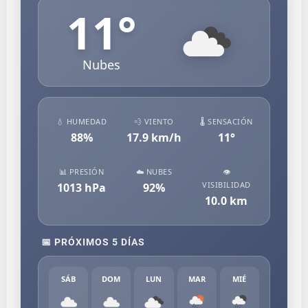
11
°
Nubes
💧 HUMEDAD
💨 VIENTO
🌡️ SENSACIÓN
88
%
17.9
km/h
11
°
📊 PRESIÓN
☁️ NUBES
👁️
VISIBILIDAD
1013
hPa
92
%
10.0
km
📅 PRÓXIMOS 5 DÍAS
SÁB
DOM
LUN
MAR
MIÉ