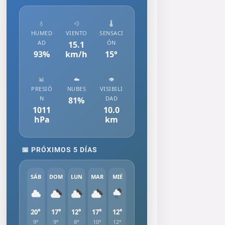
💧
💨
🌡️
HUMED
VIENTO
SENSACI
AD
ÓN
15.1
93
%
km/h
15
°
📊
☁️
👁️
PRESIÓ
NUBES
VISIBILI
N
DAD
81
%
1011
10.0
hPa
km
📅 PRÓXIMOS 5 DÍAS
SÁB
DOM
LUN
MAR
MIÉ
20°
17°
12°
17°
12°
9°
9°
8°
10°
12°