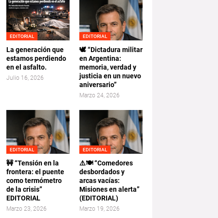
EDITORIAL
EDITORIAL
La generación que
🕊️ “Dictadura militar
estamos perdiendo
en Argentina:
en el asfalto.
memoria, verdad y
justicia en un nuevo
Julio 16, 2026
aniversario”
Marzo 24, 2026
EDITORIAL
EDITORIAL
🚧 “Tensión en la
⚠️🍽️ “Comedores
frontera: el puente
desbordados y
como termómetro
arcas vacías:
de la crisis”
Misiones en alerta”
EDITORIAL
(EDITORIAL)
Marzo 23, 2026
Marzo 19, 2026