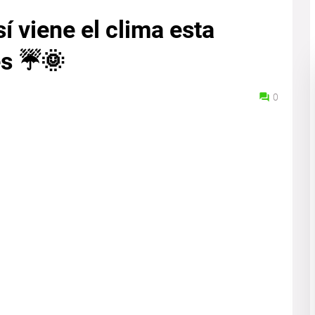
sí viene el clima esta
es ☔🌞
0