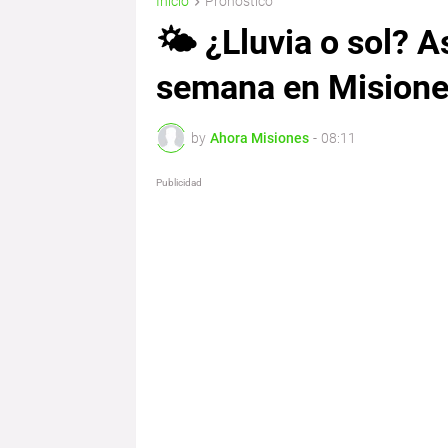
Inicio
Pronostico
🌤️ ¿Lluvia o sol? A
semana en Mision
by
Ahora Misiones
-
08:11
Publicidad