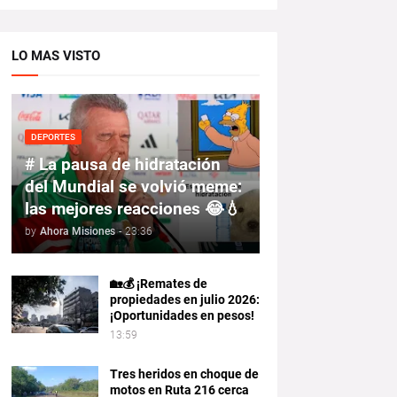
LO MAS VISTO
DEPORTES
# La pausa de hidratación
del Mundial se volvió meme:
las mejores reacciones 😂💧
by
Ahora Misiones
-
23:36
🏡💰 ¡Remates de
propiedades en julio 2026:
¡Oportunidades en pesos!
13:59
Tres heridos en choque de
motos en Ruta 216 cerca