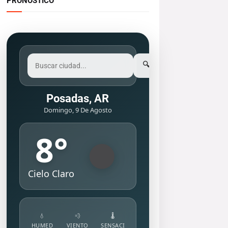
PRONOSTICO
🔍
Posadas, AR
Domingo, 9 De Agosto
8
°
Cielo Claro
💧
💨
🌡️
HUMED
VIENTO
SENSACI