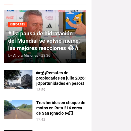
DEPORTES
# La pausa de hidratación
del Mundial se volvió meme:
las mejores reacciones 😂💧
by
Ahora Misiones
-
23:36
🏡💰 ¡Remates de
propiedades en julio 2026:
¡Oportunidades en pesos!
13:59
Tres heridos en choque de
motos en Ruta 216 cerca
de San Ignacio 🏍️💥
17:42