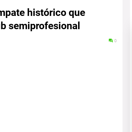
mpate histórico que
ub semiprofesional
0