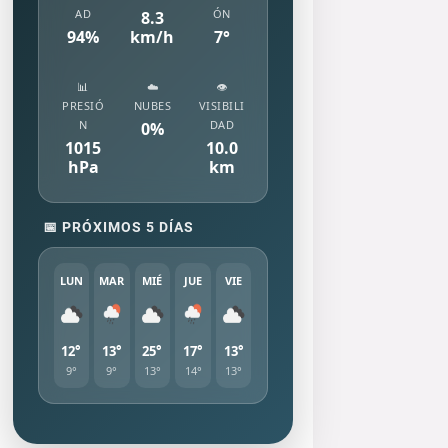
AD
ÓN
8.3
94
%
km/h
7
°
📊
☁️
👁️
PRESIÓ
NUBES
VISIBILI
N
DAD
0
%
1015
10.0
hPa
km
📅 PRÓXIMOS 5 DÍAS
LUN
MAR
MIÉ
JUE
VIE
12°
13°
25°
17°
13°
9°
9°
13°
14°
13°