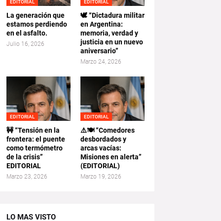
EDITORIAL
EDITORIAL
La generación que
🕊️ “Dictadura militar
estamos perdiendo
en Argentina:
en el asfalto.
memoria, verdad y
justicia en un nuevo
Julio 16, 2026
aniversario”
Marzo 24, 2026
EDITORIAL
EDITORIAL
🚧 “Tensión en la
⚠️🍽️ “Comedores
frontera: el puente
desbordados y
como termómetro
arcas vacías:
de la crisis”
Misiones en alerta”
EDITORIAL
(EDITORIAL)
Marzo 23, 2026
Marzo 19, 2026
LO MAS VISTO