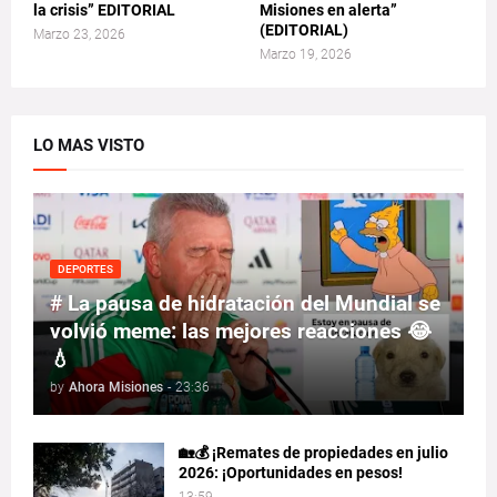
la crisis” EDITORIAL
Misiones en alerta”
(EDITORIAL)
Marzo 23, 2026
Marzo 19, 2026
LO MAS VISTO
DEPORTES
# La pausa de hidratación del Mundial se
volvió meme: las mejores reacciones 😂
💧
by
Ahora Misiones
-
23:36
🏡💰 ¡Remates de propiedades en julio
2026: ¡Oportunidades en pesos!