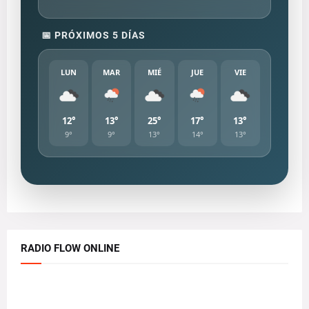
📅 PRÓXIMOS 5 DÍAS
LUN
MAR
MIÉ
JUE
VIE
12°
13°
25°
17°
13°
9°
9°
13°
14°
13°
RADIO FLOW ONLINE