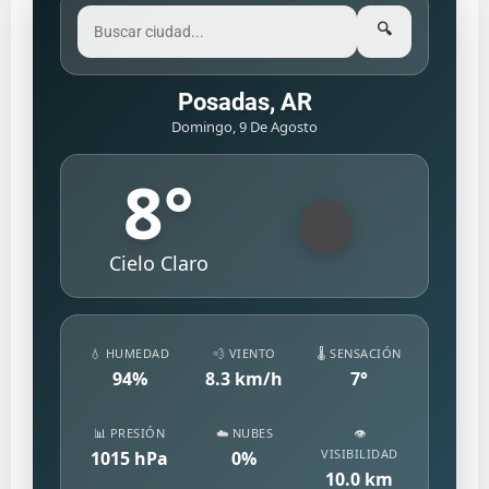
🔍
Posadas, AR
Domingo, 9 De Agosto
8
°
Cielo Claro
💧 HUMEDAD
💨 VIENTO
🌡️ SENSACIÓN
94
%
8.3
km/h
7
°
📊 PRESIÓN
☁️ NUBES
👁️
VISIBILIDAD
1015
hPa
0
%
10.0
km