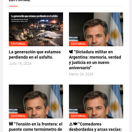
EDITORIAL
EDITORIAL
La generación que estamos
🕊️ “Dictadura militar en
perdiendo en el asfalto.
Argentina: memoria, verdad
y justicia en un nuevo
Julio 16, 2026
aniversario”
Marzo 24, 2026
EDITORIAL
EDITORIAL
🚧 “Tensión en la frontera: el
⚠️🍽️ “Comedores
puente como termómetro de
desbordados y arcas vacías: