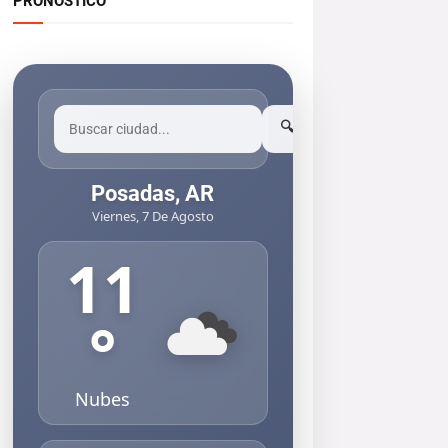
PRONOSTICO
🔍
Posadas, AR
Viernes, 7 De Agosto
11
°
Nubes