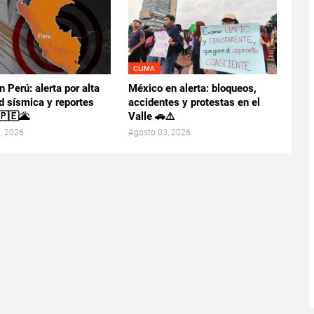
CLIMA
 Perú: alerta por alta
México en alerta: bloqueos,
d sísmica y reportes
accidentes y protestas en el
 🇵🇪🌋
Valle 🚗⚠️
, 2026
Agosto 03, 2026