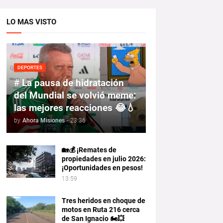
LO MAS VISTO
DEPORTES
# La pausa de hidratación
del Mundial se volvió meme:
las mejores reacciones 😂💧
by
Ahora Misiones
-
23:36
🏡💰 ¡Remates de
propiedades en julio 2026:
¡Oportunidades en pesos!
13:59
Tres heridos en choque de
motos en Ruta 216 cerca
de San Ignacio 🏍️💥