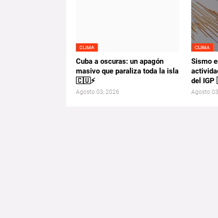
CLIMA
CLIMA
Cuba a oscuras: un apagón
Sismo en
masivo que paraliza toda la isla
activida
🇨🇺⚡
del IGP
Agosto 03, 2026
Agosto 03