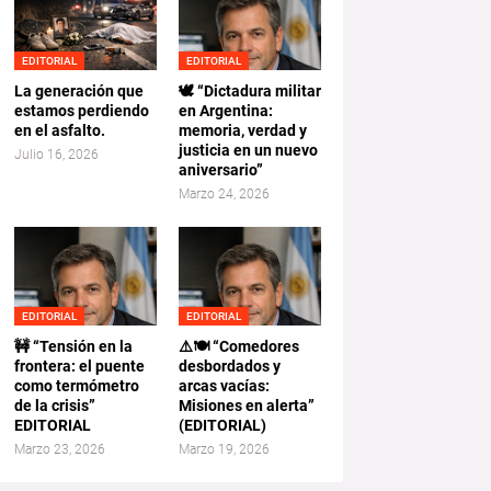
EDITORIAL
EDITORIAL
La generación que
🕊️ “Dictadura militar
estamos perdiendo
en Argentina:
en el asfalto.
memoria, verdad y
justicia en un nuevo
Julio 16, 2026
aniversario”
Marzo 24, 2026
EDITORIAL
EDITORIAL
🚧 “Tensión en la
⚠️🍽️ “Comedores
frontera: el puente
desbordados y
como termómetro
arcas vacías:
de la crisis”
Misiones en alerta”
EDITORIAL
(EDITORIAL)
Marzo 23, 2026
Marzo 19, 2026