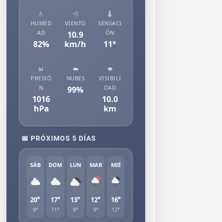
💧
💨
🌡️
HUMED
VIENTO
SENSACI
AD
ÓN
10.9
82
%
km/h
11
°
📊
☁️
👁️
PRESIÓ
NUBES
VISIBILI
N
DAD
99
%
1016
10.0
hPa
km
📅 PRÓXIMOS 5 DÍAS
SÁB
DOM
LUN
MAR
MIÉ
20°
17°
13°
12°
16°
9°
11°
8°
9°
12°