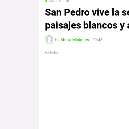
Inicio
Clima
San Pedro vive la 
paisajes blancos y 
by
Ahora Misiones
-
09:48
Publicidad