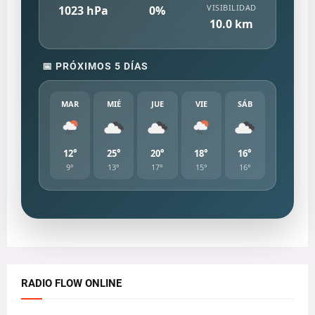
VISIBILIDAD
1023
hPa
0
%
10.0
km
📅 PRÓXIMOS 5 DÍAS
MAR
MIÉ
JUE
VIE
SÁB
12°
25°
20°
18°
16°
9°
13°
17°
15°
16°
RADIO FLOW ONLINE