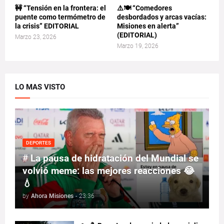
🚧 “Tensión en la frontera: el
⚠️🍽️ “Comedores
puente como termómetro de
desbordados y arcas vacías:
la crisis” EDITORIAL
Misiones en alerta”
(EDITORIAL)
Marzo 23, 2026
Marzo 19, 2026
LO MAS VISTO
DEPORTES
# La pausa de hidratación del Mundial se
volvió meme: las mejores reacciones 😂
💧
by
Ahora Misiones
-
23:36