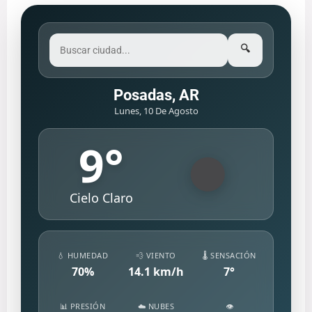
🔍
Posadas, AR
Lunes, 10 De Agosto
9
°
Cielo Claro
💧 HUMEDAD
💨 VIENTO
🌡️ SENSACIÓN
70
%
14.1
km/h
7
°
📊 PRESIÓN
☁️ NUBES
👁️