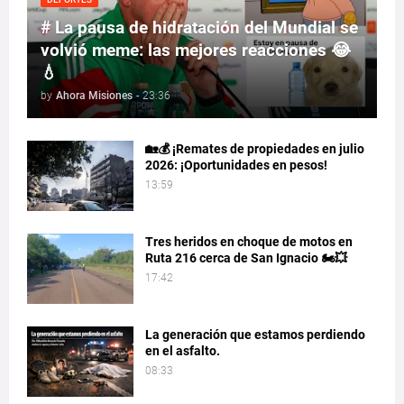
# La pausa de hidratación del Mundial se
volvió meme: las mejores reacciones 😂
💧
by
Ahora Misiones
-
23:36
🏡💰 ¡Remates de propiedades en julio
2026: ¡Oportunidades en pesos!
13:59
Tres heridos en choque de motos en
Ruta 216 cerca de San Ignacio 🏍️💥
17:42
La generación que estamos perdiendo
en el asfalto.
08:33