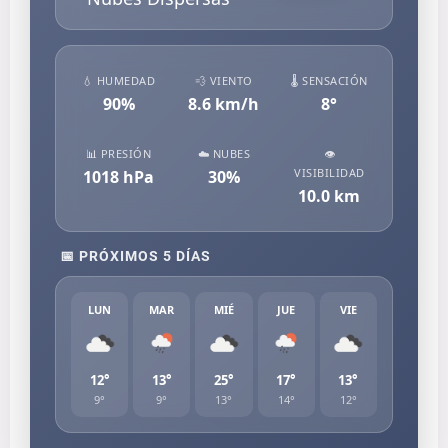
💧 HUMEDAD
💨 VIENTO
🌡️ SENSACIÓN
90
%
8.6
km/h
8
°
📊 PRESIÓN
☁️ NUBES
👁️
VISIBILIDAD
1018
hPa
30
%
10.0
km
📅 PRÓXIMOS 5 DÍAS
LUN
MAR
MIÉ
JUE
VIE
12°
13°
25°
17°
13°
9°
9°
13°
14°
12°