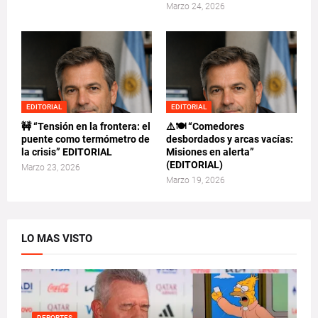
Marzo 24, 2026
EDITORIAL
EDITORIAL
🚧 “Tensión en la frontera: el
⚠️🍽️ “Comedores
puente como termómetro de
desbordados y arcas vacías:
la crisis” EDITORIAL
Misiones en alerta”
(EDITORIAL)
Marzo 23, 2026
Marzo 19, 2026
LO MAS VISTO
DEPORTES