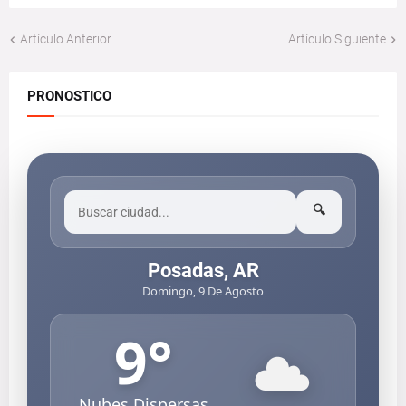
Artículo Anterior
Artículo Siguiente
PRONOSTICO
🔍
Posadas, AR
Domingo, 9 De Agosto
9
°
Nubes Dispersas