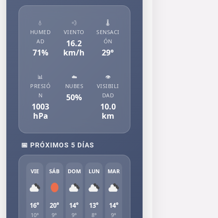
💧
💨
🌡️
HUMED
VIENTO
SENSACI
AD
ÓN
16.2
71
%
km/h
29
°
📊
☁️
👁️
PRESIÓ
NUBES
VISIBILI
N
DAD
50
%
1003
10.0
hPa
km
📅 PRÓXIMOS 5 DÍAS
VIE
SÁB
DOM
LUN
MAR
16°
20°
14°
13°
14°
10°
9°
9°
8°
9°