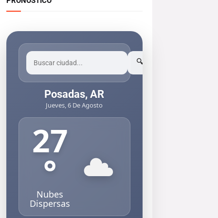
PRONOSTICO
🔍
Posadas, AR
Jueves, 6 De Agosto
27
°
Nubes
Dispersas