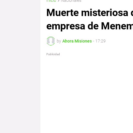
Inicio
Nacionales
Muerte misteriosa 
empresa de Menem 🕵
by
Ahora Misiones
-
17:29
Publicidad