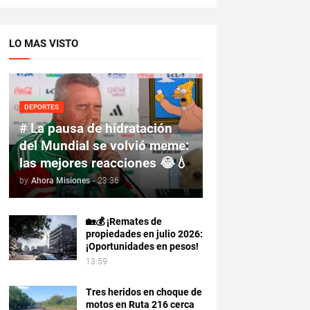
LO MAS VISTO
DEPORTES
# La pausa de hidratación
del Mundial se volvió meme:
las mejores reacciones 😂💧
by
Ahora Misiones
-
23:36
🏡💰 ¡Remates de
propiedades en julio 2026:
¡Oportunidades en pesos!
13:59
Tres heridos en choque de
motos en Ruta 216 cerca