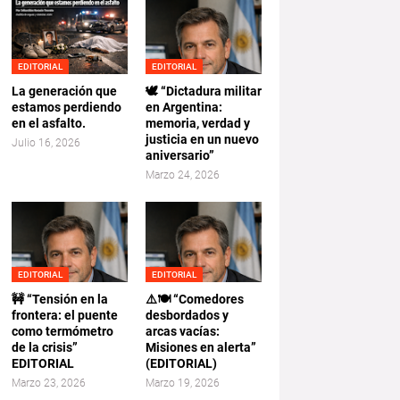
EDITORIAL
EDITORIAL
La generación que
🕊️ “Dictadura militar
estamos perdiendo
en Argentina:
en el asfalto.
memoria, verdad y
justicia en un nuevo
Julio 16, 2026
aniversario”
Marzo 24, 2026
EDITORIAL
EDITORIAL
🚧 “Tensión en la
⚠️🍽️ “Comedores
frontera: el puente
desbordados y
como termómetro
arcas vacías:
de la crisis”
Misiones en alerta”
EDITORIAL
(EDITORIAL)
Marzo 23, 2026
Marzo 19, 2026