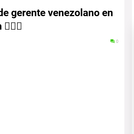
de gerente venezolano en
️‍♂️💼
0